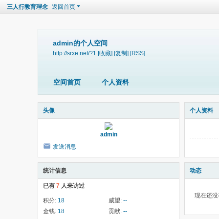
三人行教育理念
返回首页
admin的个人空间
http://srxe.net/?1
[收藏]
[复制]
[RSS]
空间首页
个人资料
头像
个人资料
admin
发送消息
统计信息
动态
已有
7
人来访过
现在还没
积分:
18
威望:
--
金钱:
18
贡献:
--